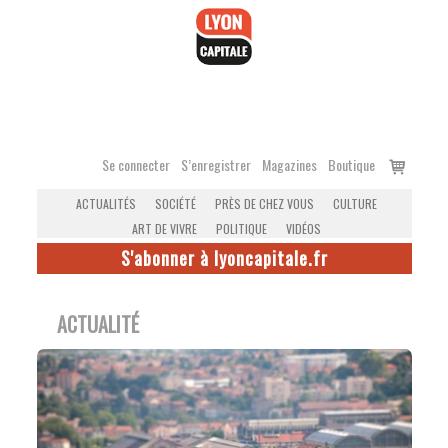
Accéder
au
contenu
Voir
Se connecter
S’enregistrer
Magazines
Boutique
le
ACTUALITÉS
SOCIÉTÉ
PRÈS DE CHEZ VOUS
CULTURE
panier
ART DE VIVRE
POLITIQUE
VIDÉOS
S'abonner à lyoncapitale.fr
ACTUALITÉ