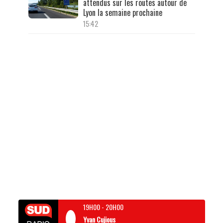
attendus sur les routes autour de
Lyon la semaine prochaine
15:42
19H00
-
20H00
Yvan Cujious