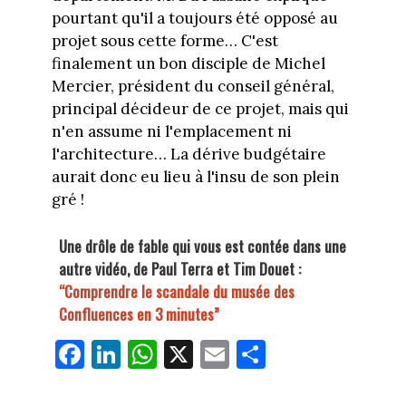
pourtant qu'il a toujours été opposé au
projet sous cette forme… C'est
finalement un bon disciple de Michel
Mercier, président du conseil général,
principal décideur de ce projet, mais qui
n'en assume ni l'emplacement ni
l'architecture… La dérive budgétaire
aurait donc eu lieu à l'insu de son plein
gré !
Une drôle de fable qui vous est contée dans une
autre vidéo, de Paul Terra et Tim Douet :
“Comprendre le scandale du musée des
Confluences en 3 minutes”
Fa
Li
W
X
E
Pa
ce
nk
ha
m
rt