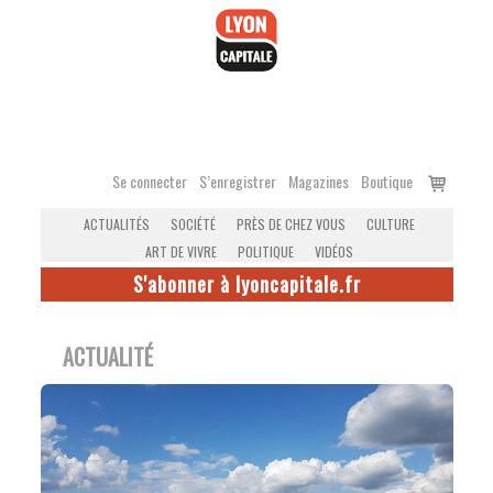
Accéder
au
contenu
Voir
Se connecter
S’enregistrer
Magazines
Boutique
le
ACTUALITÉS
SOCIÉTÉ
PRÈS DE CHEZ VOUS
CULTURE
panier
ART DE VIVRE
POLITIQUE
VIDÉOS
S'abonner à lyoncapitale.fr
ACTUALITÉ