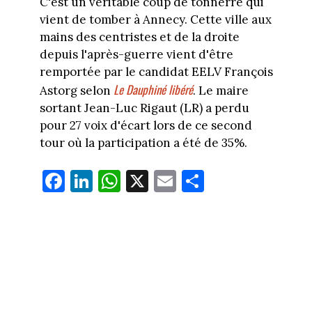
C'est un véritable coup de tonnerre qui
vient de tomber à Annecy. Cette ville aux
mains des centristes et de la droite
depuis l'après-guerre vient d'être
remportée par le candidat EELV François
Le Dauphiné libéré
Astorg selon
. Le maire
sortant Jean-Luc Rigaut (LR) a perdu
pour 27 voix d'écart lors de ce second
tour où la participation a été de 35%.
Fa
Li
W
X
E
Pa
ce
nk
ha
m
rt
bo
ed
ts
ail
ag
ok
In
Ap
er
p