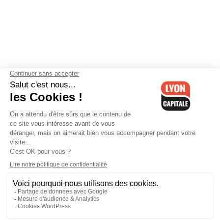
Contactez-nous
-
Mentions légales
-
CGV
-
Politique de
confidentialité
-
Gestion des cookies
-
Lyon Capitale TV
-
Archives
Lyon Capitale