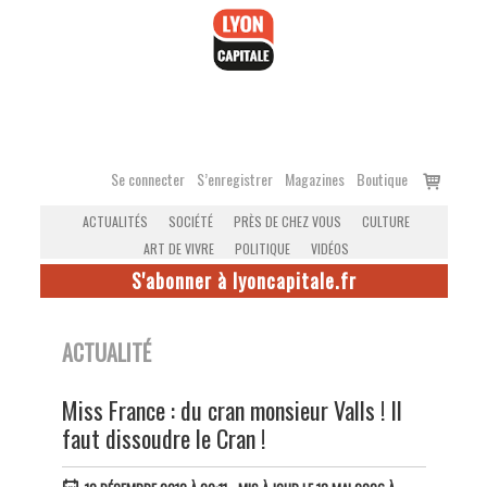
Accéder
au
contenu
Voir
Se connecter
S’enregistrer
Magazines
Boutique
le
ACTUALITÉS
SOCIÉTÉ
PRÈS DE CHEZ VOUS
CULTURE
panier
ART DE VIVRE
POLITIQUE
VIDÉOS
S'abonner à lyoncapitale.fr
ACTUALITÉ
Miss France : du cran monsieur Valls ! Il
faut dissoudre le Cran !