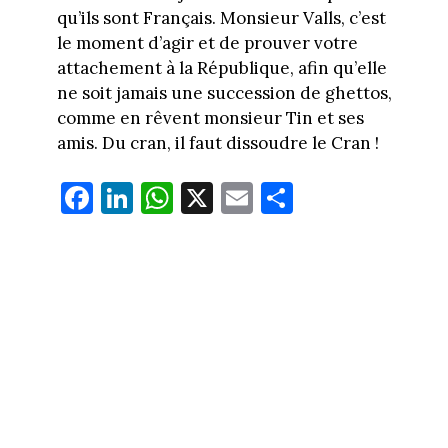
qu’ils sont Français. Monsieur Valls, c’est
le moment d’agir et de prouver votre
attachement à la République, afin qu’elle
ne soit jamais une succession de ghettos,
comme en rêvent monsieur Tin et ses
amis. Du cran, il faut dissoudre le Cran !
Fa
Li
W
X
E
Pa
ce
nk
ha
m
rt
bo
ed
ts
ail
ag
ok
In
Ap
er
p