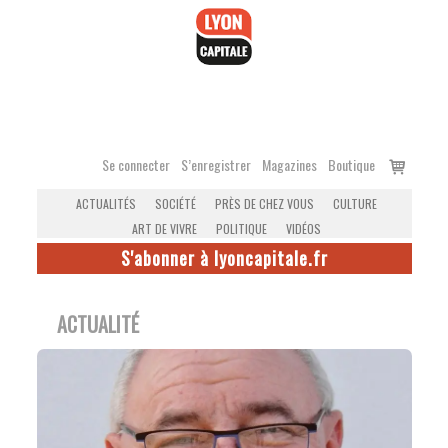
Accéder
au
contenu
Voir
Se connecter
S’enregistrer
Magazines
Boutique
le
ACTUALITÉS
SOCIÉTÉ
PRÈS DE CHEZ VOUS
CULTURE
panier
ART DE VIVRE
POLITIQUE
VIDÉOS
S'abonner à lyoncapitale.fr
ACTUALITÉ