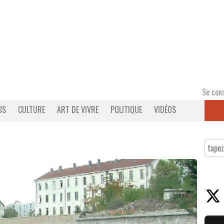
Se con
US
CULTURE
ART DE VIVRE
POLITIQUE
VIDÉOS