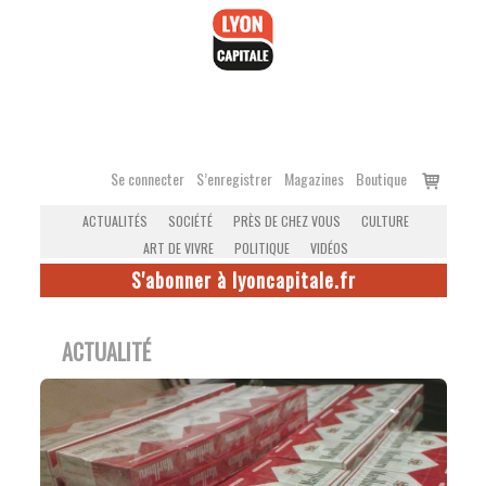
Accéder
au
contenu
Voir
Se connecter
S’enregistrer
Magazines
Boutique
le
ACTUALITÉS
SOCIÉTÉ
PRÈS DE CHEZ VOUS
CULTURE
panier
ART DE VIVRE
POLITIQUE
VIDÉOS
S'abonner à lyoncapitale.fr
ACTUALITÉ