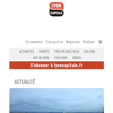
Accéder
au
contenu
Voir
Se connecter
S’enregistrer
Magazines
Boutique
le
ACTUALITÉS
SOCIÉTÉ
PRÈS DE CHEZ VOUS
CULTURE
panier
ART DE VIVRE
POLITIQUE
VIDÉOS
S'abonner à lyoncapitale.fr
ACTUALITÉ