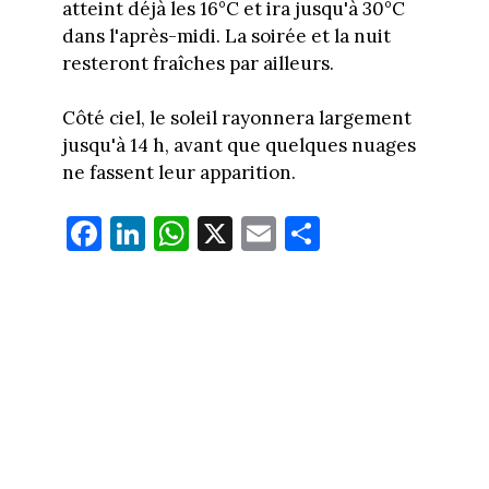
atteint déjà les 16°C et ira jusqu'à 30°C
dans l'après-midi. La soirée et la nuit
resteront fraîches par ailleurs.
Côté ciel, le soleil rayonnera largement
jusqu'à 14 h, avant que quelques nuages
ne fassent leur apparition.
Fa
Li
W
X
E
Pa
ce
nk
ha
m
rt
bo
ed
ts
ail
ag
ok
In
Ap
er
p