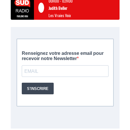
00H00
-
02H00
Judith Beller
Les Vraies Voix