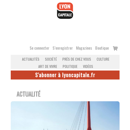
Accéder
au
contenu
Voir
Se connecter
S’enregistrer
Magazines
Boutique
le
ACTUALITÉS
SOCIÉTÉ
PRÈS DE CHEZ VOUS
CULTURE
panier
ART DE VIVRE
POLITIQUE
VIDÉOS
S'abonner à lyoncapitale.fr
ACTUALITÉ