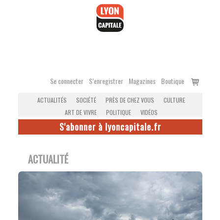
Accéder
au
contenu
Voir
Se connecter
S’enregistrer
Magazines
Boutique
le
ACTUALITÉS
SOCIÉTÉ
PRÈS DE CHEZ VOUS
CULTURE
panier
ART DE VIVRE
POLITIQUE
VIDÉOS
S'abonner à lyoncapitale.fr
ACTUALITÉ