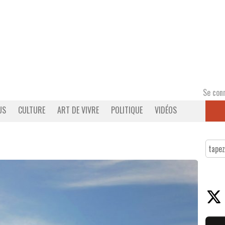
Se con
US
CULTURE
ART DE VIVRE
POLITIQUE
VIDÉOS