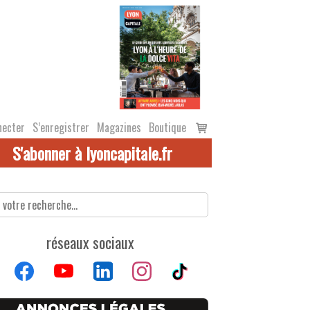
Voir
necter
S’enregistrer
Magazines
Boutique
le
S'abonner à lyoncapitale.fr
panier
réseaux sociaux