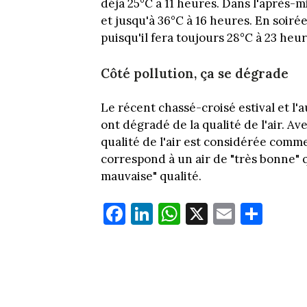
déjà 25°C à 11 heures. Dans l'après-m
et jusqu'à 36°C à 16 heures. En soi
puisqu'il fera toujours 28°C à 23 heur
Côté pollution, ça se dégrade
Le récent chassé-croisé estival et l
ont dégradé de la qualité de l'air. Av
qualité de l'air est considérée comme
correspond à un air de "très bonne" q
mauvaise" qualité.
Fa
Li
W
X
E
Pa
ce
nk
ha
m
rt
bo
ed
ts
ail
ag
ok
In
Ap
er
p