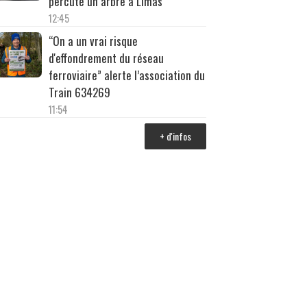
percuté un arbre à Limas
12:45
“On a un vrai risque
d'effondrement du réseau
ferroviaire” alerte l’association du
Train 634269
11:54
+ d'infos