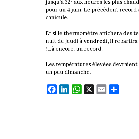
jusqu'à 32° aux heures les plus chaud
pour un 4 juin. Le précédent record av
canicule.
Et si le thermomètre affichera des t
nuit de jeudi à
vendredi,
il repartir
! Là encore, un record.
Les températures élevées devraient
un peu dimanche.
Fa
Li
W
X
E
Pa
ce
nk
ha
m
rt
bo
ed
ts
ail
ag
ok
In
Ap
er
p