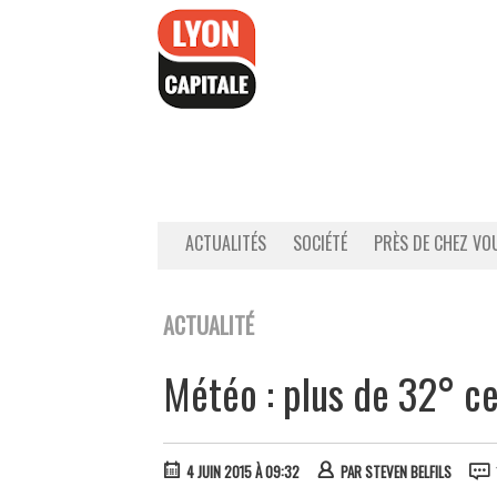
Accéder
au
contenu
ACTUALITÉS
SOCIÉTÉ
PRÈS DE CHEZ VO
ACTUALITÉ
Météo : plus de 32° ce
4 JUIN 2015 À 09:32
PAR
STEVEN BELFILS