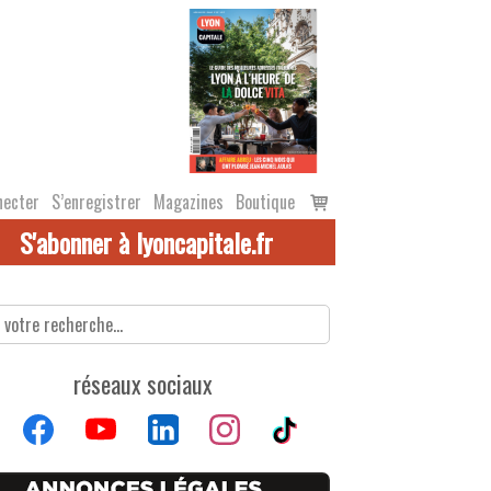
Voir
necter
S’enregistrer
Magazines
Boutique
le
S'abonner à lyoncapitale.fr
panier
réseaux sociaux