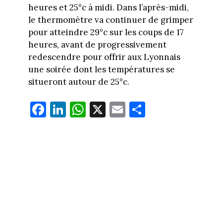
heures et 25°c à midi. Dans l’après-midi,
le thermomètre va continuer de grimper
pour atteindre 29°c sur les coups de 17
heures, avant de progressivement
redescendre pour offrir aux Lyonnais
une soirée dont les températures se
situeront autour de 25°c.
Fa
Li
W
X
E
Pa
ce
nk
ha
m
rt
bo
ed
ts
ail
ag
ok
In
Ap
er
p