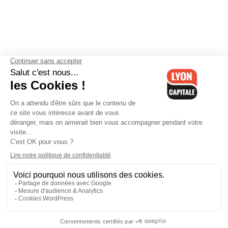
Contactez-nous
-
Mentions légales
-
CGV
-
Politique de
confidentialité
-
Gestion des cookies
-
Lyon Capitale TV
-
Archives
Lyon Capitale
Lyon Capitale - 51 avenue Maréchal Foch - CS 40091 - 69456 Lyon
Cedex 06