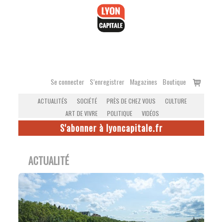
Accéder
au
contenu
Voir
Se connecter
S’enregistrer
Magazines
Boutique
le
ACTUALITÉS
SOCIÉTÉ
PRÈS DE CHEZ VOUS
CULTURE
panier
ART DE VIVRE
POLITIQUE
VIDÉOS
S'abonner à lyoncapitale.fr
ACTUALITÉ