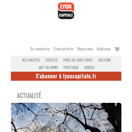
Accéder
au
contenu
Voir
Se connecter
S’enregistrer
Magazines
Boutique
le
ACTUALITÉS
SOCIÉTÉ
PRÈS DE CHEZ VOUS
CULTURE
panier
ART DE VIVRE
POLITIQUE
VIDÉOS
S'abonner à lyoncapitale.fr
ACTUALITÉ