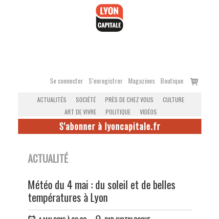
Accéder
au
contenu
Voir
Se connecter
S’enregistrer
Magazines
Boutique
le
ACTUALITÉS
SOCIÉTÉ
PRÈS DE CHEZ VOUS
CULTURE
panier
ART DE VIVRE
POLITIQUE
VIDÉOS
S'abonner à lyoncapitale.fr
ACTUALITÉ
Météo du 4 mai : du soleil et de belles
températures à Lyon