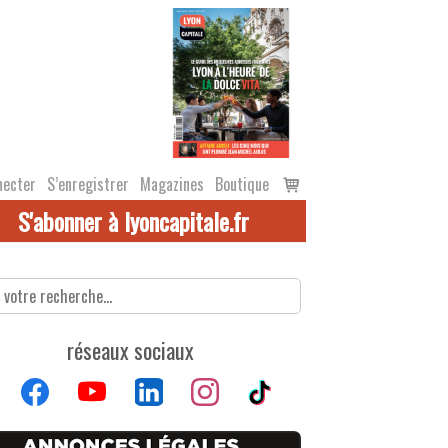
Voir
necter
S’enregistrer
Magazines
Boutique
le
S'abonner à lyoncapitale.fr
panier
réseaux sociaux