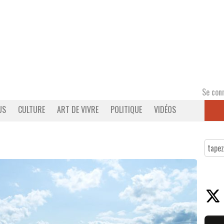
Se con
US
CULTURE
ART DE VIVRE
POLITIQUE
VIDÉOS