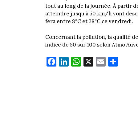
tout au long de la journée. À partir 
atteindre jusqu'à 50 km/h vont desce
fera entre 8°C et 28°C ce vendredi.
Concernant la pollution, la qualité 
indice de 50 sur 100 selon Atmo Au
Fa
Li
W
X
E
Pa
ce
nk
ha
m
rt
bo
ed
ts
ail
ag
ok
In
Ap
er
p