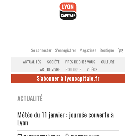
Accéder
au
contenu
Voir
Se connecter
S’enregistrer
Magazines
Boutique
le
ACTUALITÉS
SOCIÉTÉ
PRÈS DE CHEZ VOUS
CULTURE
panier
ART DE VIVRE
POLITIQUE
VIDÉOS
S'abonner à lyoncapitale.fr
ACTUALITÉ
Météo du 11 janvier : journée couverte à
Lyon