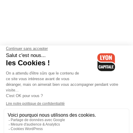
Contactez-nous
-
Mentions légales
-
CGV
-
Politique de
confidentialité
-
Gestion des cookies
-
Lyon Capitale TV
-
Archives
Lyon Capitale