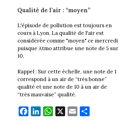
Qualité de l’air : “moyen”
L'épisode de pollution est toujours en
cours à Lyon. La qualité de l'air est
considérée comme "moyen" ce mercredi
puisque Atmo attribue une note de 5 sur
10.
Rappel : Sur cette échelle, une note de 1
correspond à un air de “très bonne”
qualité et une note de 10 à un air de
“très mauvaise” qualité.
Fa
Li
W
X
E
Pa
ce
nk
ha
m
rt
bo
ed
ts
ail
ag