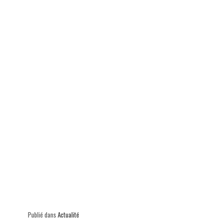
ok
In
Ap
er
p
Publié dans
Actualité