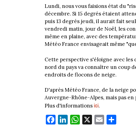
Lundi, nous vous faisions état du "ris
décembre. Si 15 degrés étaient atten
puis 13 degrés jeudi, il aurait fait 
vendredi matin, jour de Noël, les con
même en plaine, avec des températur
Météo France envisageait même "que
Cette perspective s'éloigne avec les
nord du pays va connaître un coup d
endroits de flocons de neige.
D'après Météo France, de la neige po
Auvergne-Rhône-Alpes, mais pas en pl
ici
Plus d'informations
.
Fa
Li
W
X
E
Pa
ce
nk
ha
m
rt