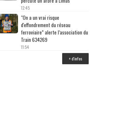
percuté un arbre à Limas
12:45
“On a un vrai risque
d'effondrement du réseau
ferroviaire” alerte l’association du
Train 634269
11:54
+ d'infos