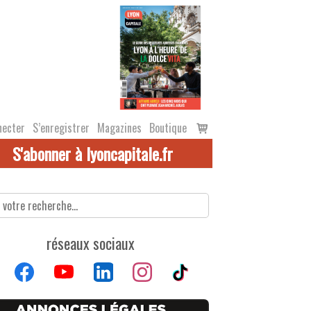
Voir
necter
S’enregistrer
Magazines
Boutique
le
S'abonner à lyoncapitale.fr
panier
réseaux sociaux