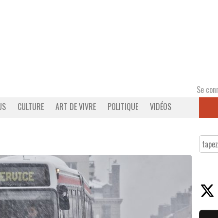
Se con
US
CULTURE
ART DE VIVRE
POLITIQUE
VIDÉOS