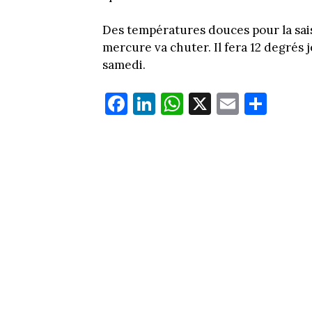
Des températures douces pour la saiso
mercure va chuter. Il fera 12 degrés 
samedi.
Fa
Li
W
X
E
Pa
ce
nk
ha
m
rt
bo
ed
ts
ail
ag
ok
In
Ap
er
p