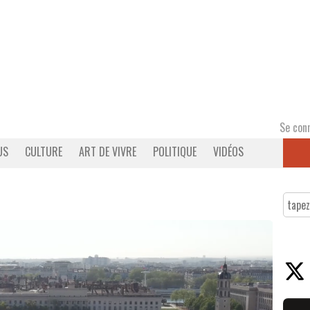
Se con
US
CULTURE
ART DE VIVRE
POLITIQUE
VIDÉOS