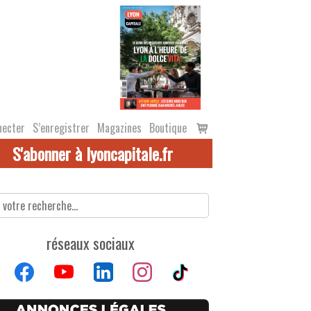
Voir
necter
S’enregistrer
Magazines
Boutique
le
S'abonner à lyoncapitale.fr
panier
réseaux sociaux