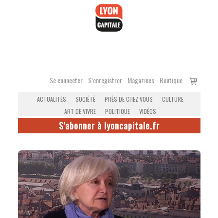
Accéder
au
contenu
Voir
Se connecter
S’enregistrer
Magazines
Boutique
le
ACTUALITÉS
SOCIÉTÉ
PRÈS DE CHEZ VOUS
CULTURE
panier
ART DE VIVRE
POLITIQUE
VIDÉOS
S'abonner à lyoncapitale.fr