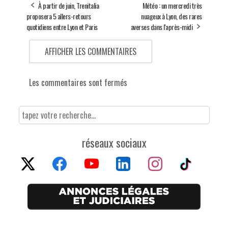
À partir de juin, Trenitalia
Météo : un mercredi très
p
proposera 5 allers-retours
nuageux à Lyon, des rares
quotidiens entre Lyon et Paris
averses dans l'après-midi
AFFICHER LES COMMENTAIRES
Les commentaires sont fermés
réseaux sociaux