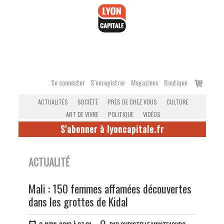
Accéder
au
contenu
Voir
Se connecter
S’enregistrer
Magazines
Boutique
le
ACTUALITÉS
SOCIÉTÉ
PRÈS DE CHEZ VOUS
CULTURE
panier
ART DE VIVRE
POLITIQUE
VIDÉOS
S'abonner à lyoncapitale.fr
ACTUALITÉ
Mali : 150 femmes affamées découvertes
dans les grottes de Kidal