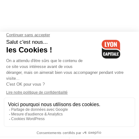
Contactez-nous
-
Mentions légales
-
CGV
-
Politique de
confidentialité
-
Gestion des cookies
-
Lyon Capitale TV
-
Archives
Lyon Capitale
Lyon Capitale - 51 avenue Maréchal Foch - CS 40091 - 69456 Lyon
Cedex 06