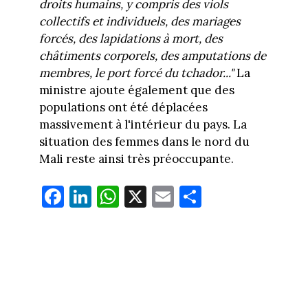
droits humains, y compris des viols
collectifs et individuels, des mariages
forcés, des lapidations à mort, des
châtiments corporels, des amputations de
membres, le port forcé du tchador..."
La
ministre ajoute également que des
populations ont été déplacées
massivement à l'intérieur du pays. La
situation des femmes dans le nord du
Mali reste ainsi très préoccupante.
Fa
Li
W
X
E
Pa
ce
nk
ha
m
rt
bo
ed
ts
ail
ag
ok
In
Ap
er
p