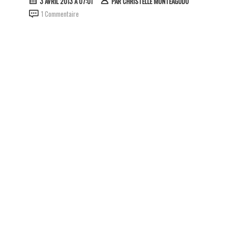
3 AVRIL 2013 À 07:01
PAR
CHRISTELLE MONTEAGUDO
1 Commentaire