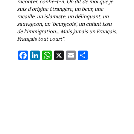
raconter, confie-t-il. On dit de moi que je
suis d'origine étrangère, un beur, une
racaille, un islamiste, un délinquant, un
sauvageon, un 'beurgeois', un enfant issu
de l'immigration... Mais jamais un Français,
Français tout court".
Fa
Li
W
X
E
Pa
ce
nk
ha
m
rt
bo
ed
ts
ail
ag
ok
In
Ap
er
p