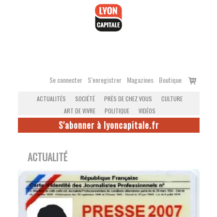
Accéder
au
contenu
Voir
Se connecter
S’enregistrer
Magazines
Boutique
le
ACTUALITÉS
SOCIÉTÉ
PRÈS DE CHEZ VOUS
CULTURE
panier
ART DE VIVRE
POLITIQUE
VIDÉOS
S'abonner à lyoncapitale.fr
ACTUALITÉ