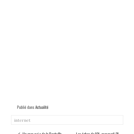
Publié dans
Actualité
internet
Un anar qui a de la Bouteille
Les échos de l'OL-mercredi 21