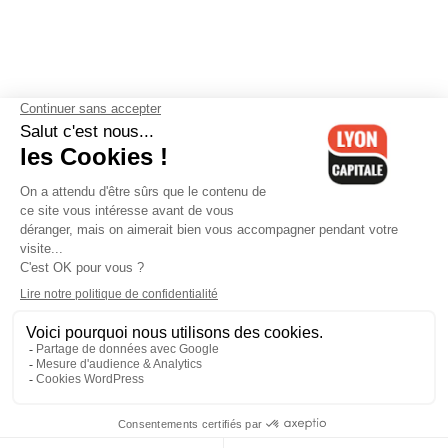
Contactez-nous
-
Mentions légales
-
CGV
-
Politique de
confidentialité
-
Gestion des cookies
-
Lyon Capitale TV
-
Archives
Lyon Capitale
Lyon Capitale - 51 avenue Maréchal Foch - CS 40091 - 69456 Lyon
Cedex 06