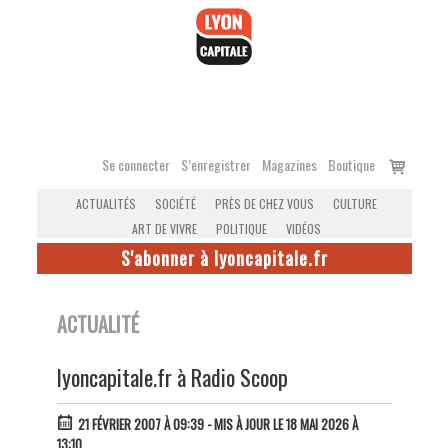
Accéder
au
contenu
Voir
Se connecter
S’enregistrer
Magazines
Boutique
le
ACTUALITÉS
SOCIÉTÉ
PRÈS DE CHEZ VOUS
CULTURE
panier
ART DE VIVRE
POLITIQUE
VIDÉOS
S'abonner à lyoncapitale.fr
ACTUALITÉ
lyoncapitale.fr à Radio Scoop
21 FÉVRIER 2007 À 09:39
- MIS À JOUR LE 18 MAI 2026 À
13:10