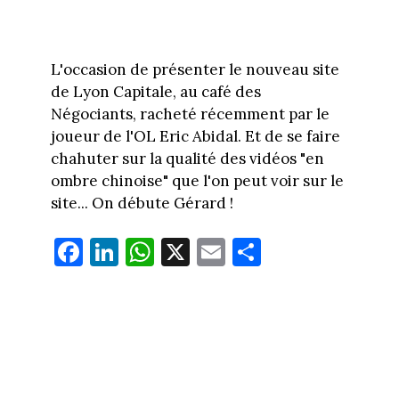
L'occasion de présenter le nouveau site
de Lyon Capitale, au café des
Négociants, racheté récemment par le
joueur de l'OL Eric Abidal. Et de se faire
chahuter sur la qualité des vidéos "en
ombre chinoise" que l'on peut voir sur le
site... On débute Gérard !
Fa
Li
W
X
E
Pa
ce
nk
ha
m
rt
bo
ed
ts
ail
ag
ok
In
Ap
er
p