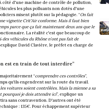
 À côté d'une machine de contrôle de pollution,
éhicules les plus polluants non dotés d'une
policiers misent plutôt sur la pédagogie. “
On fait
ne vignette Crit'Air conforme. Mais il faut bien
temps parce que ça fait maintenant deux ans que le
fonctionnaire. La réalité c'est que beaucoup de
 des véhicules du Rhône n'ont pas fait de
, explique David Clavière, le préfet en charge de
n est en train de tout interdire”
 majoritairement “
comprendre ces contrôles
”,
ps qu'ils engendrent sur la route du travail.
 les voitures soient contrôlées. Mais la mienne a sa
t pourquoi je dois attendre ici
”, explique un
tira sans contravention. D'autres ont été
 technique : 135€. Pour échappement supérieur