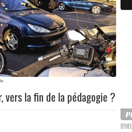
che
r, vers la fin de la pédagogie ?
D'HE