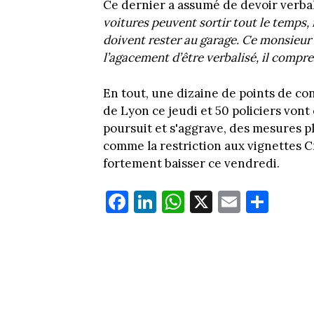
Ce dernier a assumé de devoir verbal
voitures peuvent sortir tout le temps,
doivent rester au garage. Ce monsieur d
l’agacement d’être verbalisé, il compr
En tout, une dizaine de points de co
de Lyon ce jeudi et 50 policiers vont 
poursuit et s'aggrave, des mesures p
comme la restriction aux vignettes Cri
fortement baisser ce vendredi.
Fa
Li
W
X
E
Pa
ce
nk
ha
m
rt
bo
ed
ts
ail
ag
ok
In
Ap
er
p