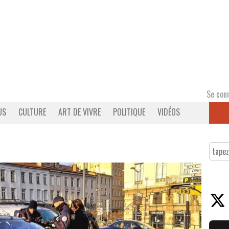
Se con
US
CULTURE
ART DE VIVRE
POLITIQUE
VIDÉOS