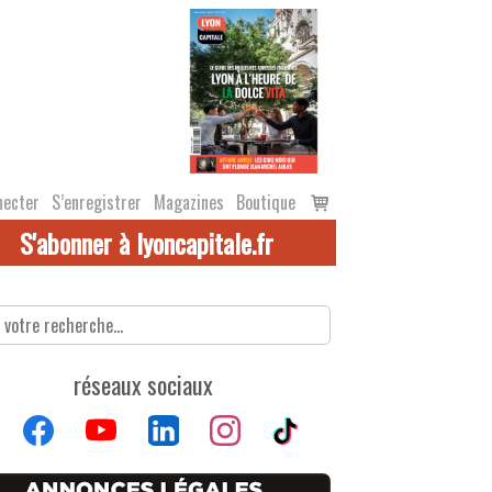
Voir
necter
S’enregistrer
Magazines
Boutique
le
S'abonner à lyoncapitale.fr
panier
réseaux sociaux