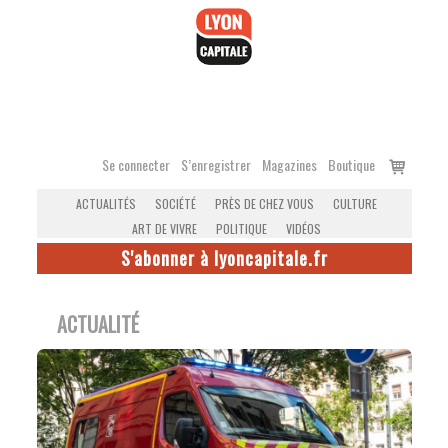
Accéder
au
contenu
Voir
Se connecter
S’enregistrer
Magazines
Boutique
le
ACTUALITÉS
SOCIÉTÉ
PRÈS DE CHEZ VOUS
CULTURE
panier
ART DE VIVRE
POLITIQUE
VIDÉOS
S'abonner à lyoncapitale.fr
ACTUALITÉ