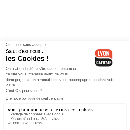
Contactez-nous
-
Mentions légales
-
CGV
-
Politique de
confidentialité
-
Gestion des cookies
-
Lyon Capitale TV
-
Archives
Lyon Capitale