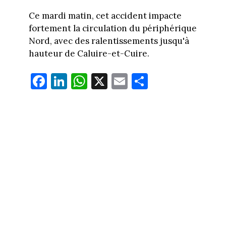
Ce mardi matin, cet accident impacte
fortement la circulation du périphérique
Nord, avec des ralentissements jusqu'à
hauteur de Caluire-et-Cuire.
Fa
Li
W
X
E
Pa
ce
nk
ha
m
rt
bo
ed
ts
ail
ag
ok
In
Ap
er
p