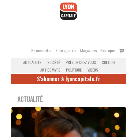
Accéder
au
contenu
Voir
Se connecter
S’enregistrer
Magazines
Boutique
le
ACTUALITÉS
SOCIÉTÉ
PRÈS DE CHEZ VOUS
CULTURE
panier
ART DE VIVRE
POLITIQUE
VIDÉOS
S'abonner à lyoncapitale.fr
ACTUALITÉ