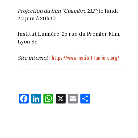
Projection du film "Chambre 212":
le lundi
20 juin à 20h30
Institut Lumière, 25 rue du Premier Film,
Lyon 8e
https://www.institut-lumiere.org/
Site internet
:
Fa
Li
W
X
E
Pa
ce
nk
ha
m
rt
bo
ed
ts
ail
ag
ok
In
Ap
er
p