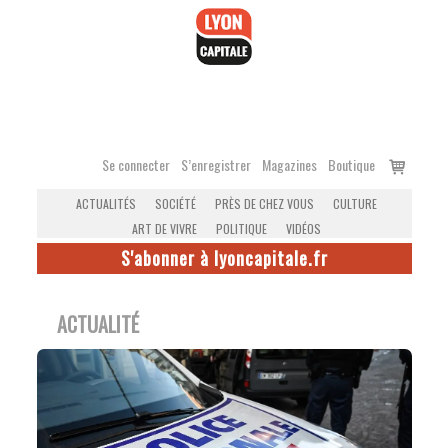
Accéder
au
contenu
Voir
Se connecter
S’enregistrer
Magazines
Boutique
le
ACTUALITÉS
SOCIÉTÉ
PRÈS DE CHEZ VOUS
CULTURE
panier
ART DE VIVRE
POLITIQUE
VIDÉOS
S'abonner à lyoncapitale.fr
ACTUALITÉ