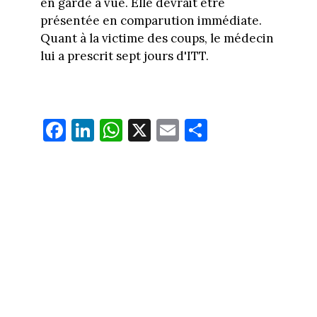
en garde à vue. Elle devrait être
présentée en comparution immédiate.
Quant à la victime des coups, le médecin
lui a prescrit sept jours d'ITT.
Fa
Li
W
X
E
Pa
ce
nk
ha
m
rt
bo
ed
ts
ail
ag
ok
In
Ap
er
p