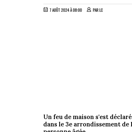
7 AOÛT 2024 À 08:00
PAR
LC
Un feu de maison s'est déclaré
dans le 3e arrondissement de 
personne âgée.