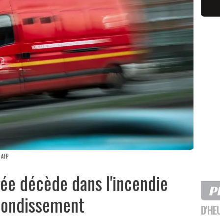
 AFP
ée décède dans l'incendie
rondissement
D'HE