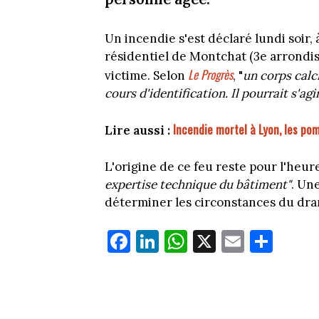
Un incendie s'est déclaré lundi soir,
résidentiel de Montchat (3e arrondis
Le Progrès
victime. Selon
, "
un corps calc
cours d'identification. Il pourrait s'a
Incendie mortel à Lyon, les po
Lire aussi :
L'origine de ce feu reste pour l'heu
expertise technique du bâtiment"
. Un
déterminer les circonstances du dr
Fa
Li
W
X
E
Pa
ce
nk
ha
m
rt
bo
ed
ts
ail
ag
ok
In
Ap
er