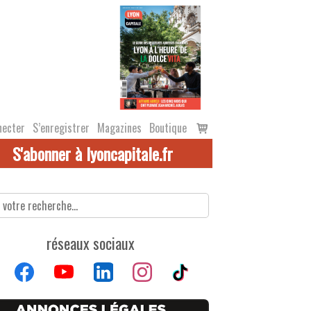
Voir
necter
S’enregistrer
Magazines
Boutique
le
S'abonner à lyoncapitale.fr
panier
réseaux sociaux