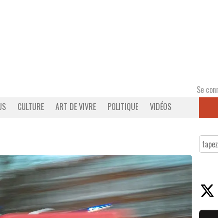
Se con
US
CULTURE
ART DE VIVRE
POLITIQUE
VIDÉOS