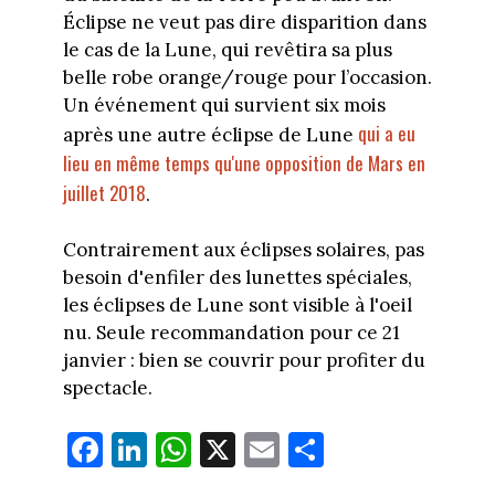
Éclipse ne veut pas dire disparition dans
le cas de la Lune, qui revêtira sa plus
belle robe orange/rouge pour l’occasion.
Un événement qui survient six mois
qui a eu
après une autre éclipse de Lune
lieu en même temps qu'une opposition de Mars en
juillet 2018
.
Contrairement aux éclipses solaires, pas
besoin d'enfiler des lunettes spéciales,
les éclipses de Lune sont visible à l'oeil
nu. Seule recommandation pour ce 21
janvier : bien se couvrir pour profiter du
spectacle.
Fa
Li
W
X
E
Pa
ce
nk
ha
m
rt