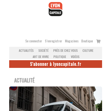
Accéder
au
contenu
Voir
Se connecter
S’enregistrer
Magazines
Boutique
le
ACTUALITÉS
SOCIÉTÉ
PRÈS DE CHEZ VOUS
CULTURE
panier
ART DE VIVRE
POLITIQUE
VIDÉOS
S'abonner à lyoncapitale.fr
ACTUALITÉ