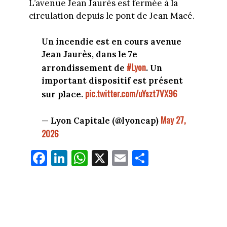
L’avenue Jean Jaurès est fermée à la
circulation depuis le pont de Jean Macé.
Un incendie est en cours avenue
Jean Jaurès, dans le 7e
#Lyon
arrondissement de
. Un
important dispositif est présent
pic.twitter.com/uYszt7VX96
sur place.
May 27,
— Lyon Capitale (@lyoncap)
2026
Fa
Li
W
X
E
Pa
ce
nk
ha
m
rt
bo
ed
ts
ail
ag
ok
In
Ap
er
p