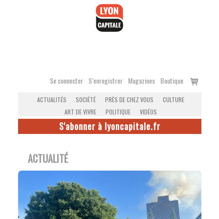
Accéder
au
contenu
Voir
Se connecter
S’enregistrer
Magazines
Boutique
le
ACTUALITÉS
SOCIÉTÉ
PRÈS DE CHEZ VOUS
CULTURE
panier
ART DE VIVRE
POLITIQUE
VIDÉOS
S'abonner à lyoncapitale.fr
ACTUALITÉ