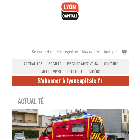
Accéder
au
contenu
Voir
Se connecter
S’enregistrer
Magazines
Boutique
le
ACTUALITÉS
SOCIÉTÉ
PRÈS DE CHEZ VOUS
CULTURE
panier
ART DE VIVRE
POLITIQUE
VIDÉOS
S'abonner à lyoncapitale.fr
ACTUALITÉ