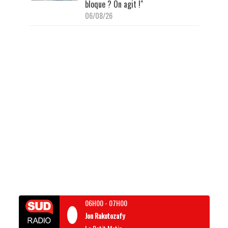
bloque ? On agit !"
06/08/26
06H00
-
07H00
Jon Rakotozafy