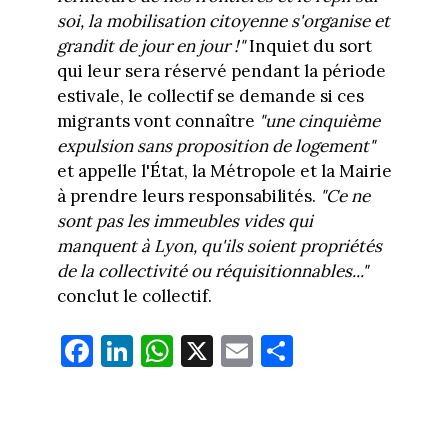
soi, la mobilisation citoyenne s'organise et
grandit de jour en jour !"
Inquiet du sort
qui leur sera réservé pendant la période
estivale, le collectif se demande si ces
migrants vont connaître
"une cinquième
expulsion sans proposition de logement"
et appelle l'État, la Métropole et la Mairie
à prendre leurs responsabilités.
"
Ce ne
sont pas les immeubles vides qui
manquent à Lyon, qu'ils soient propriétés
de la collectivité ou réquisitionnables..."
conclut le collectif.
Fa
Li
W
X
E
Pa
ce
nk
ha
m
rt
bo
ed
ts
ail
ag
ok
In
Ap
er