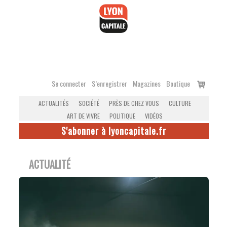
Accéder
au
contenu
Voir
Se connecter
S’enregistrer
Magazines
Boutique
le
ACTUALITÉS
SOCIÉTÉ
PRÈS DE CHEZ VOUS
CULTURE
panier
ART DE VIVRE
POLITIQUE
VIDÉOS
S'abonner à lyoncapitale.fr
ACTUALITÉ