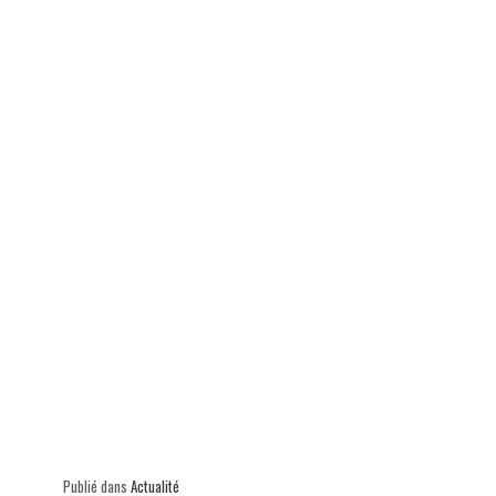
ok
In
Ap
er
p
Publié dans
Actualité