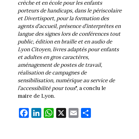
crèche et en école pour les enfants
porteurs de handicaps, dans le périscolaire
et Divertisport, pour la formation des
agents d’accueil, présence d’interprètes en
langue des signes lors de conférences tout
public, édition en braille et en audio de
Lyon Citoyen, livres adaptés pour enfants
et adultes en gros caractères,
aménagement de postes de travail,
réalisation de campagnes de
sensibilisation, numérique au service de
l’accessibilité pour tous
", a conclu le
maire de Lyon.
Fa
Li
W
X
E
Pa
ce
nk
ha
m
rt
bo
ed
ts
ail
ag