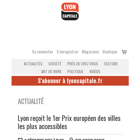
Accéder
au
contenu
Voir
Se connecter
S’enregistrer
Magazines
Boutique
le
ACTUALITÉS
SOCIÉTÉ
PRÈS DE CHEZ VOUS
CULTURE
panier
ART DE VIVRE
POLITIQUE
VIDÉOS
S'abonner à lyoncapitale.fr
ACTUALITÉ
Lyon reçoit le 1er Prix européen des villes
les plus accessibles