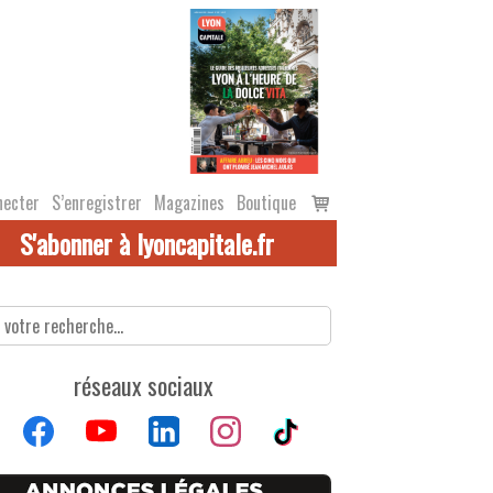
Voir
necter
S’enregistrer
Magazines
Boutique
le
S'abonner à lyoncapitale.fr
panier
réseaux sociaux