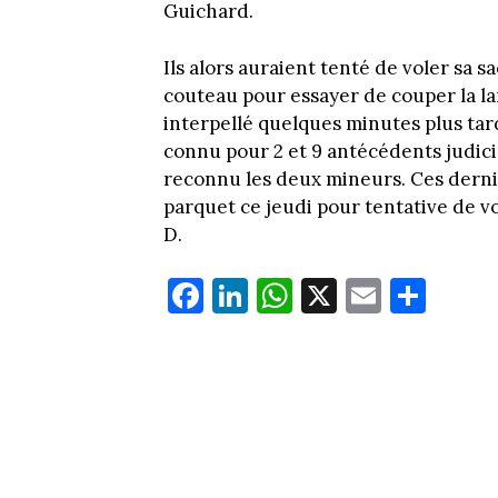
Guichard.
Ils alors auraient tenté de voler sa sa
couteau pour essayer de couper la lan
interpellé quelques minutes plus tard
connu pour 2 et 9 antécédents judicia
reconnu les deux mineurs. Ces dernier
parquet ce jeudi pour tentative de v
D.
Fa
Li
W
X
E
Pa
ce
nk
ha
m
rt
bo
ed
ts
ail
ag
ok
In
Ap
er
p