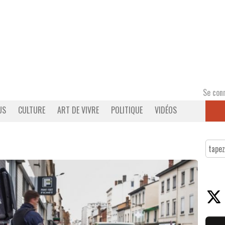
Se con
US
CULTURE
ART DE VIVRE
POLITIQUE
VIDÉOS