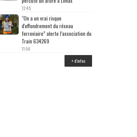
percuté un arbre à Limas
12:45
“On a un vrai risque
d'effondrement du réseau
ferroviaire” alerte l’association du
Train 634269
11:54
+ d'infos