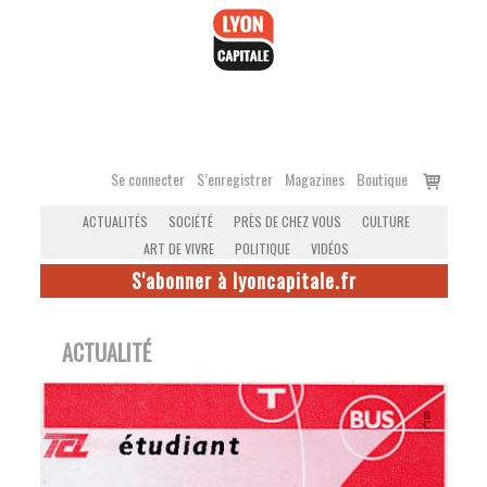
Accéder
au
contenu
Voir
Se connecter
S’enregistrer
Magazines
Boutique
le
ACTUALITÉS
SOCIÉTÉ
PRÈS DE CHEZ VOUS
CULTURE
panier
ART DE VIVRE
POLITIQUE
VIDÉOS
S'abonner à lyoncapitale.fr
ACTUALITÉ