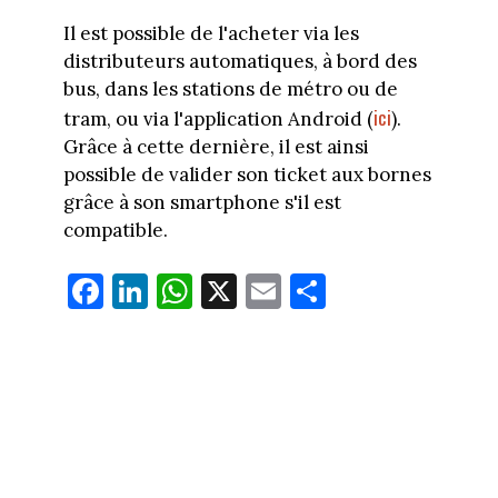
Il est possible de l'acheter via les
distributeurs automatiques, à bord des
bus, dans les stations de métro ou de
ici
tram, ou via l'application Android (
).
Grâce à cette dernière, il est ainsi
possible de valider son ticket aux bornes
grâce à son smartphone s'il est
compatible.
Fa
Li
W
X
E
Pa
ce
nk
ha
m
rt
bo
ed
ts
ail
ag
ok
In
Ap
er
p