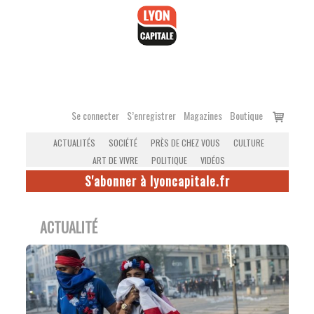
Accéder
au
contenu
Voir
Se connecter
S’enregistrer
Magazines
Boutique
le
ACTUALITÉS
SOCIÉTÉ
PRÈS DE CHEZ VOUS
CULTURE
panier
ART DE VIVRE
POLITIQUE
VIDÉOS
S'abonner à lyoncapitale.fr
ACTUALITÉ