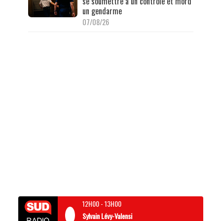
se soumettre à un contrôle et mord
un gendarme
07/08/26
12H00
-
13H00
Sylvain Lévy-Valensi