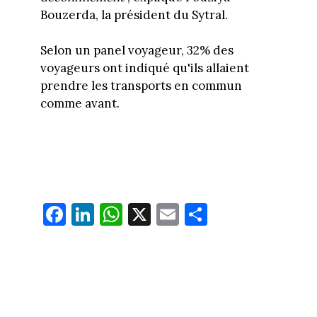
Bouzerda, la président du Sytral.
Selon un panel voyageur, 32% des
voyageurs ont indiqué qu'ils allaient
prendre les transports en commun
comme avant.
Fa
Li
W
X
E
Pa
ce
nk
ha
m
rt
bo
ed
ts
ail
ag
ok
In
Ap
er
p