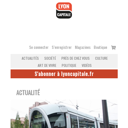
Accéder
au
contenu
Voir
Se connecter
S’enregistrer
Magazines
Boutique
le
ACTUALITÉS
SOCIÉTÉ
PRÈS DE CHEZ VOUS
CULTURE
panier
ART DE VIVRE
POLITIQUE
VIDÉOS
S'abonner à lyoncapitale.fr
ACTUALITÉ