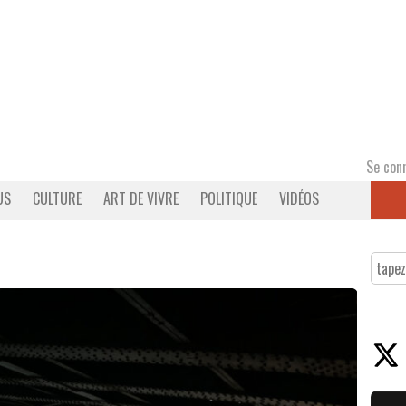
Se con
US
CULTURE
ART DE VIVRE
POLITIQUE
VIDÉOS