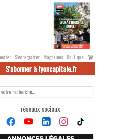
Voir
necter
S’enregistrer
Magazines
Boutique
le
S'abonner à lyoncapitale.fr
panier
réseaux sociaux