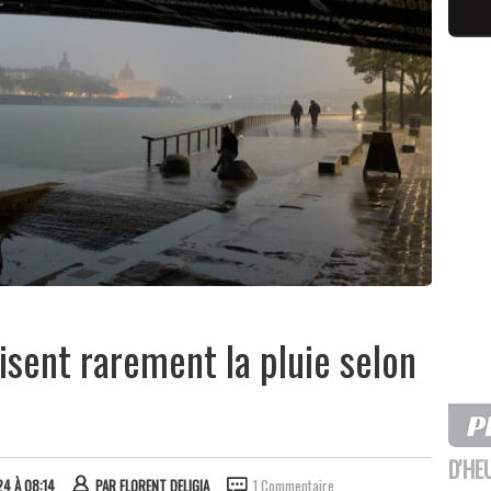
oisent rarement la pluie selon
D'HE
24 À 08:14
PAR
FLORENT DELIGIA
1 Commentaire