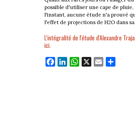
possible d'utiliser une cape de plui
l'instant, aucune étude n'a prouvé q
l'effet de projections de H2O dans sa
L'intégralité de l'étude d'Alexandre Tra
ici.
Fa
Li
W
X
E
Pa
ce
nk
ha
m
rt
bo
ed
ts
ail
ag
ok
In
Ap
er
p