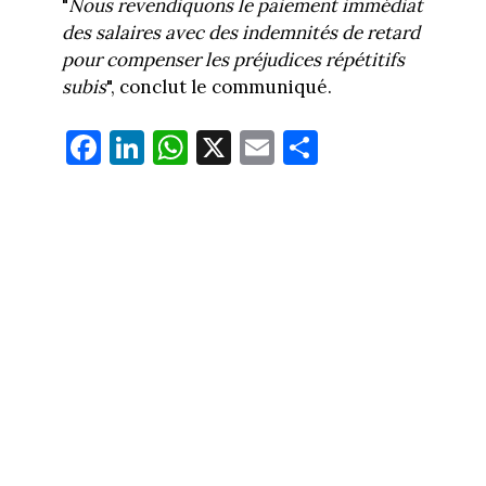
"
Nous revendiquons le paiement immédiat
des salaires avec des indemnités de retard
pour compenser les préjudices répétitifs
subis
", conclut le communiqué.
Fa
Li
W
X
E
Pa
ce
nk
ha
m
rt
bo
ed
ts
ail
ag
ok
In
Ap
er
p