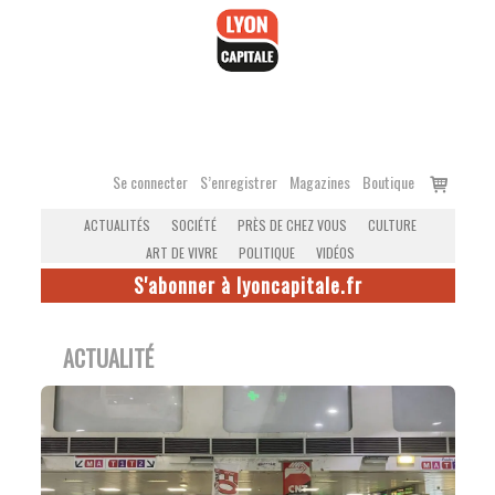
Accéder
au
contenu
Voir
Se connecter
S’enregistrer
Magazines
Boutique
le
ACTUALITÉS
SOCIÉTÉ
PRÈS DE CHEZ VOUS
CULTURE
panier
ART DE VIVRE
POLITIQUE
VIDÉOS
S'abonner à lyoncapitale.fr
ACTUALITÉ