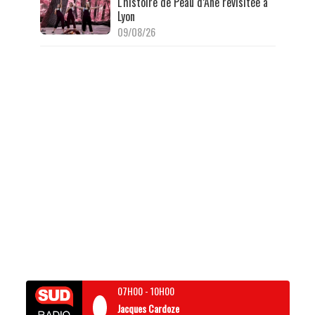
L'histoire de Peau d’Âne revisitée à
Lyon
09/08/26
07H00
-
10H00
Jacques Cardoze