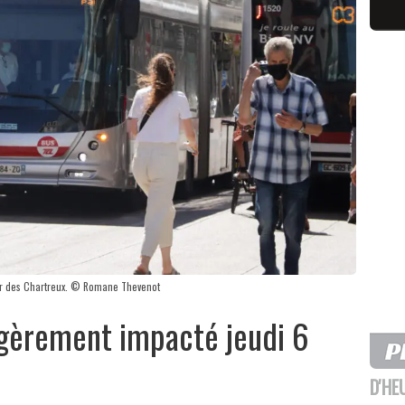
ier des Chartreux. © Romane Thevenot
égèrement impacté jeudi 6
D'HE