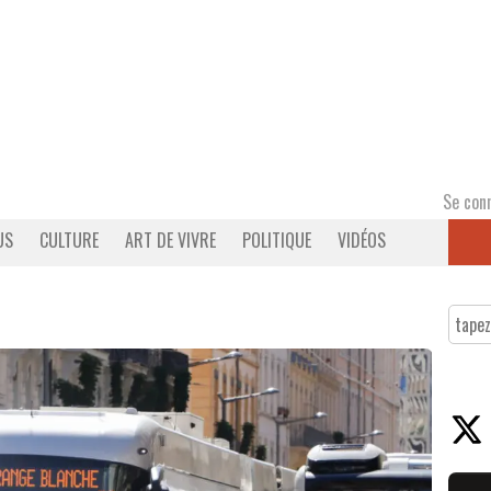
Se con
US
CULTURE
ART DE VIVRE
POLITIQUE
VIDÉOS