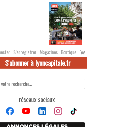
Voir
necter
S’enregistrer
Magazines
Boutique
le
S'abonner à lyoncapitale.fr
panier
réseaux sociaux