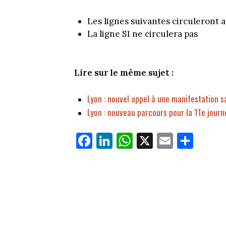
Les lignes suivantes circuleront a
La ligne S1 ne circulera pas
Lire sur le même sujet :
Lyon : nouvel appel à une manifestation sa
Lyon : nouveau parcours pour la 11e journ
Fa
Li
W
X
E
Pa
ce
nk
ha
m
rt
bo
ed
ts
ail
ag
ok
In
Ap
er
p