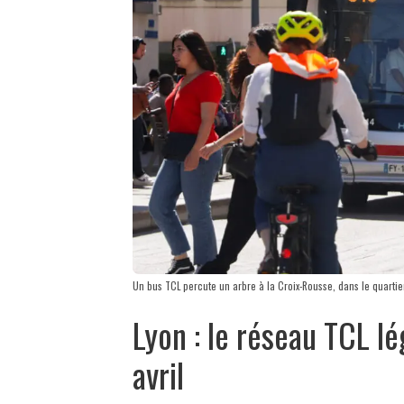
Un bus TCL percute un arbre à la Croix-Rousse, dans le quart
Lyon : le réseau TCL l
avril