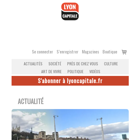
Accéder
au
contenu
Voir
Se connecter
S’enregistrer
Magazines
Boutique
le
ACTUALITÉS
SOCIÉTÉ
PRÈS DE CHEZ VOUS
CULTURE
panier
ART DE VIVRE
POLITIQUE
VIDÉOS
S'abonner à lyoncapitale.fr
ACTUALITÉ