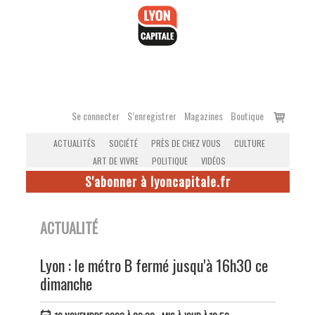
Accéder
au
contenu
Voir
Se connecter
S’enregistrer
Magazines
Boutique
le
ACTUALITÉS
SOCIÉTÉ
PRÈS DE CHEZ VOUS
CULTURE
panier
ART DE VIVRE
POLITIQUE
VIDÉOS
S'abonner à lyoncapitale.fr
ACTUALITÉ
Lyon : le métro B fermé jusqu'à 16h30 ce
dimanche