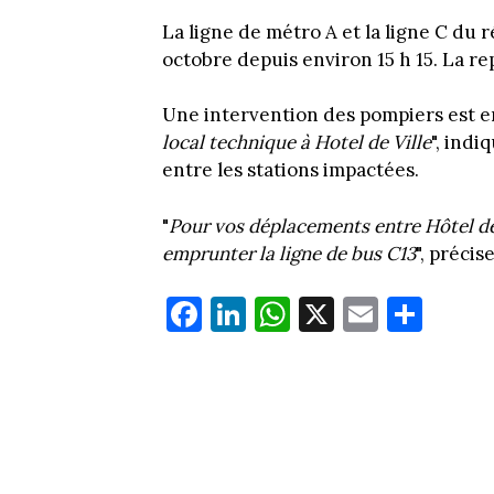
La ligne de métro A et la ligne C du 
octobre depuis environ 15 h 15. La rep
Une intervention des pompiers est en
local technique à Hotel de Ville
", indi
entre les stations impactées.
"
Pour vos déplacements entre Hôtel de
emprunter la ligne de bus C13
", précis
Fa
Li
W
X
E
Pa
ce
nk
ha
m
rt
bo
ed
ts
ail
ag
ok
In
Ap
er
p