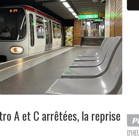
tro A et C arrêtées, la reprise
D'HE