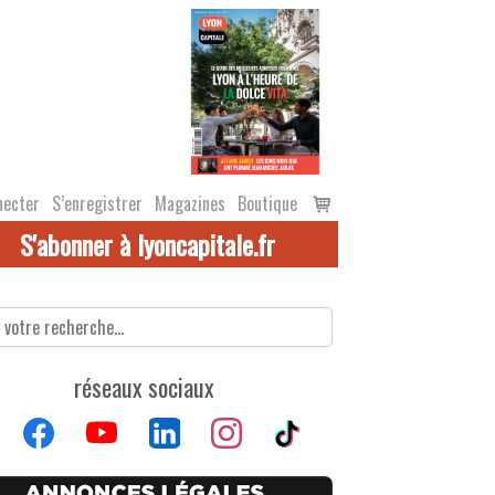
Voir
necter
S’enregistrer
Magazines
Boutique
le
S'abonner à lyoncapitale.fr
panier
réseaux sociaux