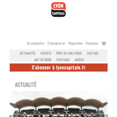
Accéder
au
contenu
Voir
Se connecter
S’enregistrer
Magazines
Boutique
le
ACTUALITÉS
SOCIÉTÉ
PRÈS DE CHEZ VOUS
CULTURE
panier
ART DE VIVRE
POLITIQUE
VIDÉOS
S'abonner à lyoncapitale.fr
ACTUALITÉ