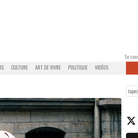
Se con
US
CULTURE
ART DE VIVRE
POLITIQUE
VIDÉOS