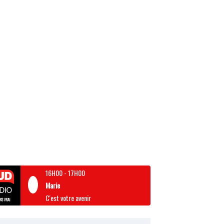
16H00
-
17H00
Marie
C'est votre avenir