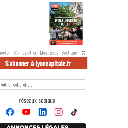
Voir
necter
S’enregistrer
Magazines
Boutique
le
S'abonner à lyoncapitale.fr
panier
réseaux sociaux