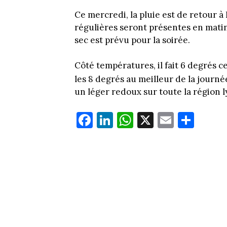
Ce mercredi, la pluie est de retour à
régulières seront présentes en matiné
sec est prévu pour la soirée.
Côté températures, il fait 6 degrés 
les 8 degrés au meilleur de la journ
un léger redoux sur toute la région 
Fa
Li
W
X
E
Pa
ce
nk
ha
m
rt
bo
ed
ts
ail
ag
ok
In
Ap
er
p