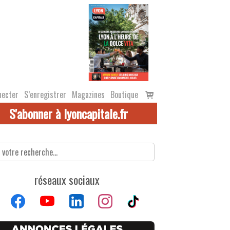
Voir
necter
S’enregistrer
Magazines
Boutique
le
S'abonner à lyoncapitale.fr
panier
réseaux sociaux