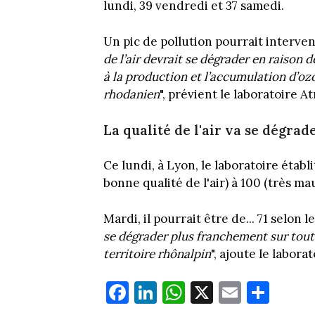
lundi, 39 vendredi et 37 samedi.
Un pic de pollution pourrait interveni
de l’air devrait se dégrader en raison
à la production et l’accumulation d’ozo
rhodanien
", prévient le laboratoire
La qualité de l'air va se dégrad
Ce lundi, à Lyon, le laboratoire établi
bonne qualité de l'air) à 100 (très ma
Mardi, il pourrait être de... 71 selon le
se dégrader plus franchement sur toute 
territoire rhônalpin
", ajoute le laborat
Fa
Li
W
X
E
Pa
ce
nk
ha
m
rt