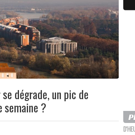
ir se dégrade, un pic de
te semaine ?
D'HE