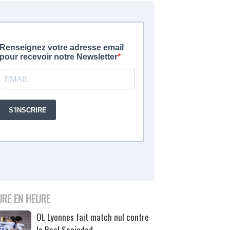
URE EN HEURE
OL Lyonnes fait match nul contre
la Real Sociedad