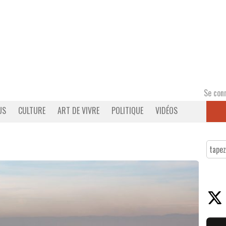
Se con
US
CULTURE
ART DE VIVRE
POLITIQUE
VIDÉOS