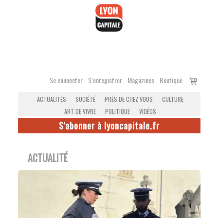
Accéder
au
contenu
Voir
Se connecter
S’enregistrer
Magazines
Boutique
le
ACTUALITÉS
SOCIÉTÉ
PRÈS DE CHEZ VOUS
CULTURE
panier
ART DE VIVRE
POLITIQUE
VIDÉOS
S'abonner à lyoncapitale.fr
ACTUALITÉ