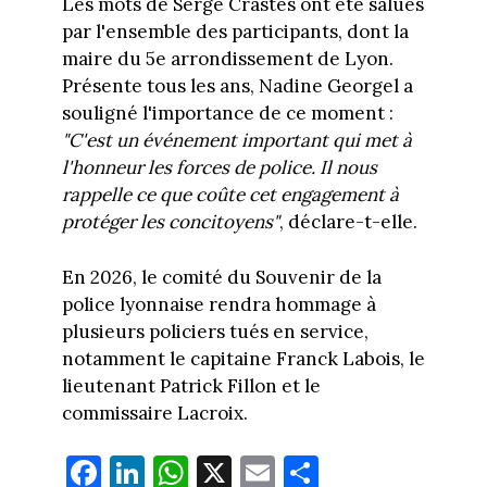
Les mots de Serge Crastes ont été salués
par l'ensemble des participants, dont la
maire du 5e arrondissement de Lyon.
Présente tous les ans, Nadine Georgel a
souligné l'importance de ce moment :
"C'est un événement important qui met à
l'honneur les forces de police. Il nous
rappelle ce que coûte cet engagement à
protéger les concitoyens"
, déclare-t-elle.
En 2026, le comité du Souvenir de la
police lyonnaise rendra hommage à
plusieurs policiers tués en service,
notamment le capitaine Franck Labois, le
lieutenant Patrick Fillon et le
commissaire Lacroix.
Fa
Li
W
X
E
Pa